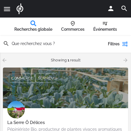
Recherches globale
Commerces
Événements
Filtres
Showing
1
result
COMMERCE
SUR RDV
La Serre Ô Délices
Pépiniériste Bio, producteur de plantes vivaces aromatiques