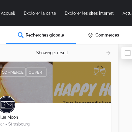
Accueil
Explorer la carte
Explorer les sites internet
Actu
Recherches globale
Commerces
Showing
1
result
COMMERCE
OUVERT
lue Moon
ar - Strasbourg