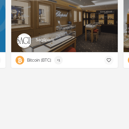
Sagilparis
Bitcoin [BTC]
+1