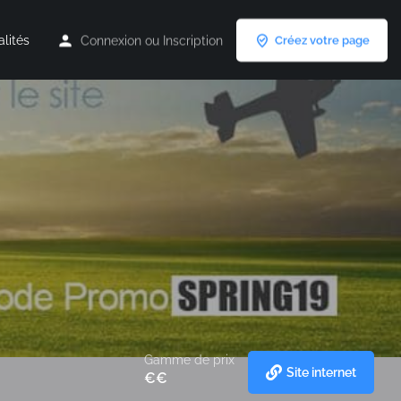
alités
Connexion
ou
Inscription
Créez votre page
Gamme de prix
Site internet
€€