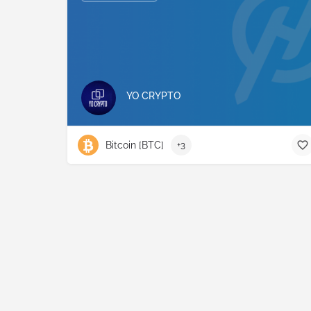
YO CRYPTO
Bitcoin [BTC]
+3